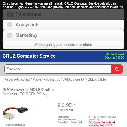
Om u beter van dienst te kunnen zijn, maakt CRUZ Computer Service gebruik van
cookies. U gaat AKKOORD met ons privacy- en cookiesbeleid door hiernaast te klikken.
Functioneel
Analytisch
Marketing
Accepteer geselecteerde cookies
Winkelmand
CRUZ Computer Service
0 items € 0,00
/
Kabels-Adapters
/
Power-kabels pc
/ *SATApower to MOLEX cable
*SATApower to MOLEX cable
(Artikelnr: CC-SATA-PS-M)
€ 3,95
*
Prijs per stuk
Indicatie
:
€
4,50
(Afhankelijk van
verzendkosten
gewicht)
Standaard levertijd
:
1-2 dagen in huis of
Meer afbeeldingen
ophalen bij CRUZ