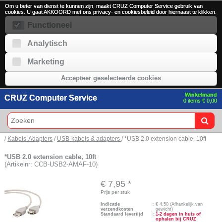
Om u beter van dienst te kunnen zijn, maakt CRUZ Computer Service gebruik van
cookies. U gaat AKKOORD met ons privacy- en cookiesbeleid door hiernaast te klikken.
Functioneel
Analytisch
Marketing
Accepteer geselecteerde cookies
Winkelmand
CRUZ Computer Service
0 items € 0,00
/
Kabels-Adapters
/
USB-kabels & adapters
/ *USB 2.0 extension cable, 10ft
*USB 2.0 extension cable, 10ft
(Artikelnr: CCB-USB2-AMAF-10)
€ 7,95
*
Prijs per stuk
Indicatie
:
€
4,50
(Afhankelijk van
verzendkosten
gewicht)
Standaard levertijd
:
1-2 dagen in huis of
ophalen bij CRUZ