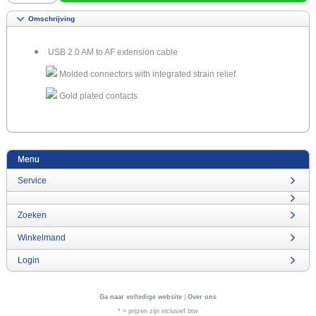
Omschrijving
USB 2.0 AM to AF extension cable
Molded connectors with integrated strain relief
Gold plated contacts
Menu
Service
Zoeken
Winkelmand
Login
Ga naar volledige website
|
Over ons
* = prijzen zijn inclusief btw