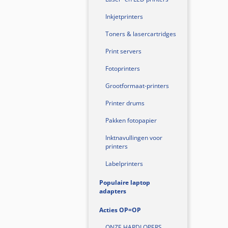
Inkjetprinters
Toners & lasercartridges
Print servers
Fotoprinters
Grootformaat-printers
Printer drums
Pakken fotopapier
Inktnavullingen voor
printers
Labelprinters
Populaire laptop
adapters
Acties OP=OP
ONZE HARDLOPERS