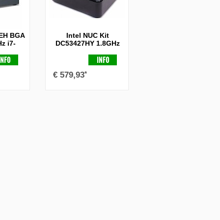
BEH BGA
Intel NUC Kit
z i7-
DC53427HY 1.8GHz
 Zwart
i5-3427U Intel QS77
Express BGA1023
INFO
INFO
UCFF Zwart
€
579,93
*