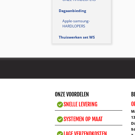
Dagaanbieding
Apple-samsung-
HARDLOPERS
Thuiswerken set WS
ONZE VOORDELEN
B
O
​
SNELLE LEVERING
M
13
SYSTEMEN OP MAAT
Di
9:
LAGE VERZENDKOSTEN