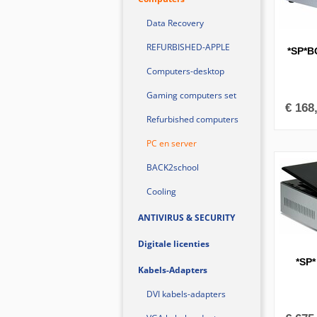
Data Recovery
REFURBISHED-APPLE
*SP*
Computers-desktop
Gaming computers set
€
168
Refurbished computers
PC en server
BACK2school
Cooling
ANTIVIRUS & SECURITY
Digitale licenties
*SP
Kabels-Adapters
DVI kabels-adapters