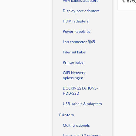
VGA kabels-adapters
€
675
Display-port adapters
HDMI adapters
Power-kabels pc
Lan connector RJ45
Internet kabel
Printer kabel
WIFI-Netwerk
oplossingen
DOCKINGSTATIONS-
HDD-SSD
USB-kabels & adapters
Printers
Multifunctionals
Laser- en LED printers