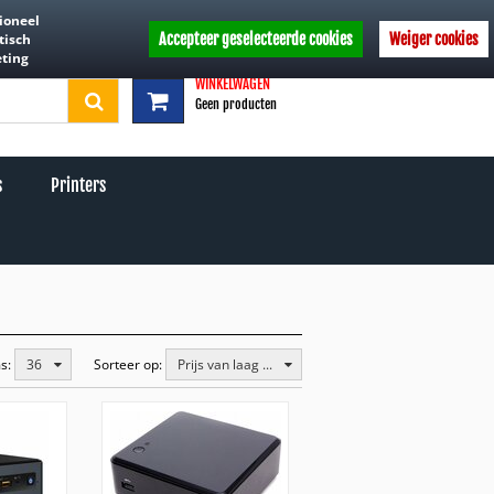
ioneel
t
in3-gespreid-betalen
windows11-update
Service
tisch
Accepteer geselecteerde cookies
Weiger cookies
ting
WINKELWAGEN
Geen producten
s
Printers
ms:
36
Sorteer op:
Prijs van laag ...