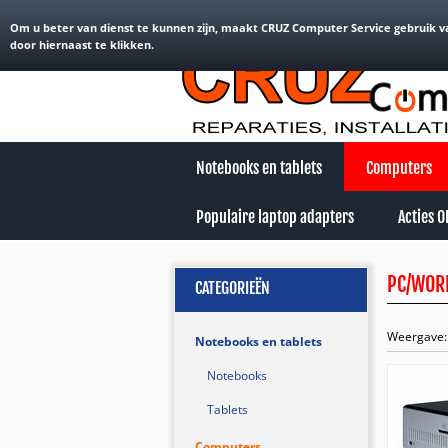
Welkom Gast.
Login
of
Nieuwe klant
.
Om u beter van dienst te kunnen zijn, maakt CRUZ Computer Service gebruik v
door hiernaast te klikken.
Notebooks en tablets
Computers
Populaire laptop adapters
Acties 
PC/WOR
CATEGORIEËN
Weergave:
Notebooks en tablets
Notebooks
Tablets
Computers