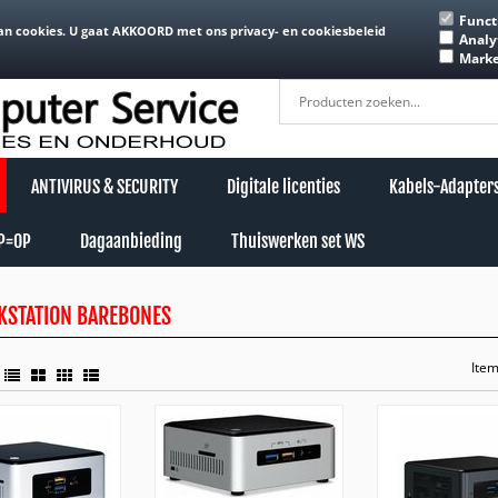
Funct
Home
Over ons
Retouren
Privacyverklaring-Cookies
Contact
Mijn accoun
an cookies. U gaat AKKOORD met ons privacy- en cookiesbeleid
Analy
Marke
ANTIVIRUS & SECURITY
Digitale licenties
Kabels-Adapter
OP=OP
Dagaanbieding
Thuiswerken set WS
KSTATION BAREBONES
Ite