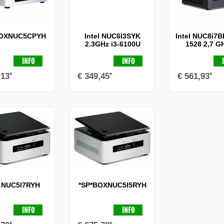
BOXNUC5CPYH
Intel NUC6I3SYK
Intel NUC8i7
2.3GHz i3-6100U
1528 2,7 GH
BGA1356 UCFF
8559U UCFF
Zwart, Zilver
INFO
INFO
,13
*
€
349,45
*
€
561,93
*
* NUC5I7RYH
*SP*BOXNUC5I5RYH
INFO
INFO