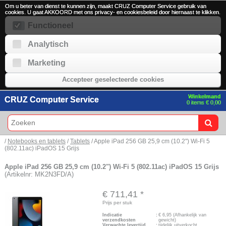
Om u beter van dienst te kunnen zijn, maakt CRUZ Computer Service gebruik van
cookies. U gaat AKKOORD met ons privacy- en cookiesbeleid door hiernaast te klikken.
Functioneel
Analytisch
Marketing
Accepteer geselecteerde cookies
Winkelmand
CRUZ Computer Service
0 items € 0,00
/
Notebooks en tablets
/
Tablets
/ Apple iPad 256 GB 25,9 cm (10.2") Wi-Fi 5
(802.11ac) iPadOS 15 Grijs
Apple iPad 256 GB 25,9 cm (10.2") Wi-Fi 5 (802.11ac) iPadOS 15 Grijs
(Artikelnr: MK2N3FD/A)
€ 711,41
*
Prijs per stuk
Indicatie
:
€
6,95
(Afhankelijk van
verzendkosten
gewicht)
Verwachte levertijd
:
tijdelijk uitverkocht