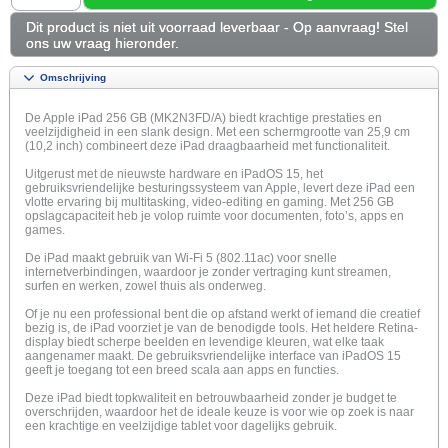
Dit product is niet uit voorraad leverbaar - Op aanvraag! Stel
ons uw vraag hieronder.
Omschrijving
De Apple iPad 256 GB (MK2N3FD/A) biedt krachtige prestaties en
veelzijdigheid in een slank design. Met een schermgrootte van 25,9 cm
(10,2 inch) combineert deze iPad draagbaarheid met functionaliteit.
Uitgerust met de nieuwste hardware en iPadOS 15, het
gebruiksvriendelijke besturingssysteem van Apple, levert deze iPad een
vlotte ervaring bij multitasking, video-editing en gaming. Met 256 GB
opslagcapaciteit heb je volop ruimte voor documenten, foto’s, apps en
games.
De iPad maakt gebruik van Wi-Fi 5 (802.11ac) voor snelle
internetverbindingen, waardoor je zonder vertraging kunt streamen,
surfen en werken, zowel thuis als onderweg.
Of je nu een professional bent die op afstand werkt of iemand die creatief
bezig is, de iPad voorziet je van de benodigde tools. Het heldere Retina-
display biedt scherpe beelden en levendige kleuren, wat elke taak
aangenamer maakt. De gebruiksvriendelijke interface van iPadOS 15
geeft je toegang tot een breed scala aan apps en functies.
Deze iPad biedt topkwaliteit en betrouwbaarheid zonder je budget te
overschrijden, waardoor het de ideale keuze is voor wie op zoek is naar
een krachtige en veelzijdige tablet voor dagelijks gebruik.