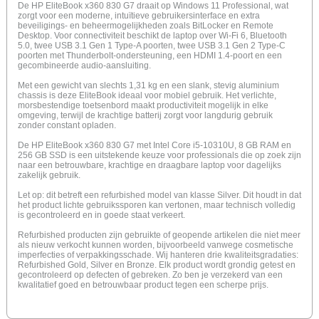
De HP EliteBook x360 830 G7 draait op Windows 11 Professional, wat
zorgt voor een moderne, intuïtieve gebruikersinterface en extra
beveiligings- en beheermogelijkheden zoals BitLocker en Remote
Desktop. Voor connectiviteit beschikt de laptop over Wi-Fi 6, Bluetooth
5.0, twee USB 3.1 Gen 1 Type-A poorten, twee USB 3.1 Gen 2 Type-C
poorten met Thunderbolt-ondersteuning, een HDMI 1.4-poort en een
gecombineerde audio-aansluiting.
Met een gewicht van slechts 1,31 kg en een slank, stevig aluminium
chassis is deze EliteBook ideaal voor mobiel gebruik. Het verlichte,
morsbestendige toetsenbord maakt productiviteit mogelijk in elke
omgeving, terwijl de krachtige batterij zorgt voor langdurig gebruik
zonder constant opladen.
De HP EliteBook x360 830 G7 met Intel Core i5-10310U, 8 GB RAM en
256 GB SSD is een uitstekende keuze voor professionals die op zoek zijn
naar een betrouwbare, krachtige en draagbare laptop voor dagelijks
zakelijk gebruik.
Let op: dit betreft een refurbished model van klasse Silver. Dit houdt in dat
het product lichte gebruikssporen kan vertonen, maar technisch volledig
is gecontroleerd en in goede staat verkeert.
Refurbished producten zijn gebruikte of geopende artikelen die niet meer
als nieuw verkocht kunnen worden, bijvoorbeeld vanwege cosmetische
imperfecties of verpakkingsschade. Wij hanteren drie kwaliteitsgradaties:
Refurbished Gold, Silver en Bronze. Elk product wordt grondig getest en
gecontroleerd op defecten of gebreken. Zo ben je verzekerd van een
kwalitatief goed en betrouwbaar product tegen een scherpe prijs.