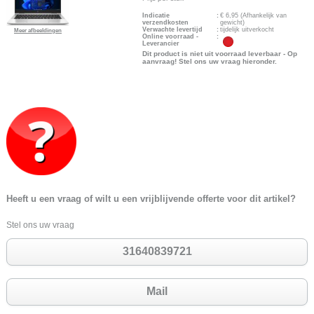
Indicatie
:
€
6,95
(Afhankelijk van
verzendkosten
gewicht)
Verwachte levertijd
:
tijdelijk uitverkocht
Meer afbeeldingen
Online voorraad -
:
Leverancier
Dit product is niet uit voorraad leverbaar - Op
aanvraag! Stel ons uw vraag hieronder.
Heeft u een vraag of wilt u een vrijblijvende offerte voor dit artikel?
Stel ons uw vraag
31640839721
Mail