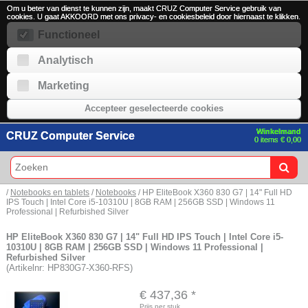
Om u beter van dienst te kunnen zijn, maakt CRUZ Computer Service gebruik van
cookies. U gaat AKKOORD met ons privacy- en cookiesbeleid door hiernaast te klikken.
Functioneel
Analytisch
Marketing
Accepteer geselecteerde cookies
Winkelmand
CRUZ Computer Service
0 items € 0,00
/
Notebooks en tablets
/
Notebooks
/ HP EliteBook X360 830 G7 | 14" Full HD
IPS Touch | Intel Core i5-10310U | 8GB RAM | 256GB SSD | Windows 11
Professional | Refurbished Silver
HP EliteBook X360 830 G7 | 14" Full HD IPS Touch | Intel Core i5-
10310U | 8GB RAM | 256GB SSD | Windows 11 Professional |
Refurbished Silver
(Artikelnr: HP830G7-X360-RFS)
€ 437,36
*
Prijs per stuk