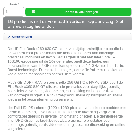
Aantal
Plaats in winkelwagen
Dit product is niet uit voorraad leverbaar - Op aanvraag! Stel
ons uw vraag hieronder.
Omschrijving
De HP EliteBook x360 830 G7 is een veelzijdige zakelijke laptop die is
ontworpen voor professionals die behoefte hebben aan krachtige
prestaties, mobiliteit en flexibiliteit. Uitgerust met een Intel Core i5-
10310U-processor uit de 10e generatie, biedt deze laptop een
basissnelheid van 1,7 GHz, die kan oplopen tot 4,4 GHz met Intel Turbo
Boost-technologie. Dit maakt het mogelijk om efficiënt te multitasken en
veeleisende toepassingen soepel uit te voeren.
Met 8 GB DDR4 RAM en een snelle 256 GB PCIe NVMe SSD levert de
EliteBook x360 830 G7 uitstekende prestaties voor dagelijks gebruik,
zoals tekstverwerking, videobellen, multitasking en het gebruik van
kantoortoepassingen. De SSD zorgt voor snelle opstarttijden en snelle
toegang tot bestanden en programma’s.
Het Full HD IPS-scherm (1920 x 1080 pixels) levert scherpe beelden met
brede kijkhoeken, terwijl de antireflecterende afwerking zorgt voor
comfortabel gebruik in diverse lichtomstandigheden. De geïntegreerde
Intel UHD Graphics biedt betrouwbare grafische prestaties voor
alledaags gebruik, zoals videostreaming, documentbewerking en online
vergaderen.