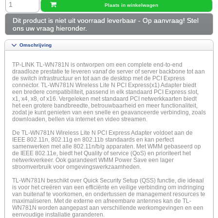
Plaats in winkelwagen
Dit product is niet uit voorraad leverbaar - Op aanvraag! Stel
ons uw vraag hieronder.
Omschrijving
TP-LINK TL-WN781N is ontworpen om een complete end-to-end
draadloze prestatie te leveren vanaf de server of server backbone tot aan
de switch infrastructuur en tot aan de desktop met de PCI Express
connector. TL-WN781N Wireless Lite N PCI Express(x1) Adapter biedt
een bredere compatibiliteit, passend in elk standaard PCI Express slot,
x1, x4, x8, of x16. Vergeleken met standaard PCI netwerkkaarten biedt
het een grotere bandbreedte, betrouwbaarheid en meer functionaliteit,
zodat je kunt genieten van een snelle en geavanceerde verbinding, zoals
downloaden, bellen via internet en video streamen.
De TL-WN781N Wireless Lite N PCI Express Adapter voldoet aan de
IEEE 802.11n, 802.11g en 802.11b standaards en kan perfect
samenwerken met alle 802.11n/b/g apparaten. Met WMM gebaseerd op
de IEEE 802.11e, biedt het Quality of service (QoS) en prioriteert het
netwerkverkeer. Ook garandeert WMM Power Save een lager
stroomverbruik voor omgevingswerkzaamheden.
TL-WN781N beschikt over Quick Security Setup (QSS) functie, die ideaal
is voor het creëren van een efficiënte en veilige verbinding om indringing
van buitenaf te voorkomen, en ondertussen de management resources te
maximaliseren. Met de externe en afneembare antennes kan de TL-
WN781N worden aangepast aan verschillende werkomgevingen en een
eenvoudige installatie garanderen.