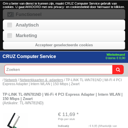
Om u beter van dienst te kunnen zijn, maakt CRUZ Computer Service gebruik van
cookies. U gaat AKKOORD met ons privacy- en cookiesbeleid door hiernaast te klikken.
Functioneel
Analytisch
Marketing
Accepteer geselecteerde cookies
Winkelmand
CRUZ Computer Service
0 items € 0,00
/
Netwerk
/
Netwerkkaarten & -adapters
/ TP-LINK TL-WN781ND | Wi-Fi 4 PCI
Express Adapter | Intern WLAN | 150 Mbps | Zwart
TP-LINK TL-WN781ND | Wi-Fi 4 PCI Express Adapter | Intern WLAN |
150 Mbps | Zwart
(Artikelnr: TL-WN781ND)
€ 11,69
*
Prijs per stuk
Indicatie
:
€
6,95
(Afhankelijk van