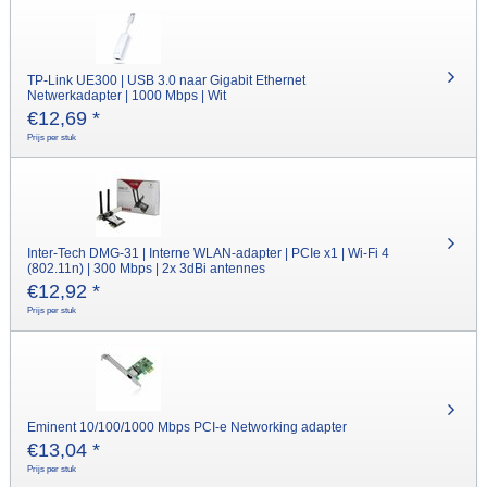
TP-Link UE300 | USB 3.0 naar Gigabit Ethernet
Netwerkadapter | 1000 Mbps | Wit
€
12,69
*
Prijs per stuk
Inter-Tech DMG-31 | Interne WLAN-adapter | PCIe x1 | Wi-Fi 4
(802.11n) | 300 Mbps | 2x 3dBi antennes
€
12,92
*
Prijs per stuk
Eminent 10/100/1000 Mbps PCI-e Networking adapter
€
13,04
*
Prijs per stuk