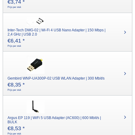
€
3,74
*
Prijs per stuk
Inter-Tech DMG-02 | Wi-Fi 4 USB Nano Adapter | 150 Mbps |
2,4 GHz | USB 2.0
€
6,41
*
Prijs per stuk
Gembird WNP-UA300P-02 USB WLAN Adapter | 300 Mbit/s
€
8,35
*
Prijs per stuk
Argus EP 119 | WiFi 5 USB Adapter (AC600) | 600 Mbit/s |
BULK
€
8,53
*
Prijs per stuk